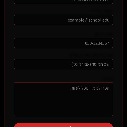
כתובת דוא"ל *
מספר טלפון
שם מוסד (בית ספר / מתנ"ס)
הודעה