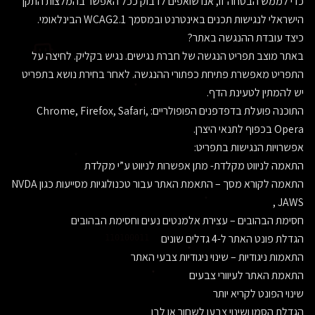
כדי לממש הבטחה זו, אנו שואפים לדבוק ככל האפשר בהמלצות התקן
הישראלי לנגישות תכנים באינטרנט ובמסמך WCAG2.1 הבינלאומי.
כיצד עובדת ההנגשה באתר?
באתר מוצב תפריט הנגשה של חברת נגישים. נגיש בקליק. לחיצה על
התפריט מאפשרת פתיחת כפתורי ההנגשה. לאחר בחירת נושא בתפריט
יש להמתין לטעינת הדף.
התוכנה פועלת בדפדפנים הפופולריים: Chrome, Firefox, Safari,
Opera בכפוף לתנאי היצרן.
אפשרויות הנגישות בתפריט:
התאמה לניווט מקלדת- מתן אפשרות לניווט ע”י מקלדת
התאמה לקורא מסך – התאמת האתר עבור טכנולוגיות מסייעות כגון NVDA
, JAWS
חסימת הבהובים – עצירת אלמנטים נעים וחסימת הבהובים
הגדלת פונט האתר ל-4 גדלים שונים
110100011
התאמות ניגודיות – שינוי ניגודיות צבעי האתר
התאמת האתר לעיוורי צבעים
שינוי הפונט לקריא יותר
הגדלת הסמן ושינוי צבעו לשחור או לבן