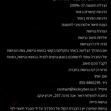
הגדלת התצוגה לכ-200%
הדגשת קישורים באתר
הדגשת כותרות באתר
הצגת תיאור אלטרנטיבי לתמונות
010110101
הצהרת נגישות
שליחת משוב נגישות
פניה לרכז הנגישות
אם במהלך הגלישה באתר נתקלתם בקושי בנושא נגישות, צוות הנגישות
של החברה עומד לרשותכם במגוון ערוצים לפנייה בנושאי נגישות, נשמח
010110101
לקבל מכם משוב.
פרטי רכז/ת נגישות בחברה:
שם: שחר
נייד: 055-6860295
אימייל: contact@kickcyber.co.il
כתובת למשלוח דואר: אנה פרנה 207, זיכרון יעקב.
נגישות פיזית
נגישות שמיעה: יש ( הגברת הקול של המדריך על ידי מגביר חיצוני-לפי
010110101